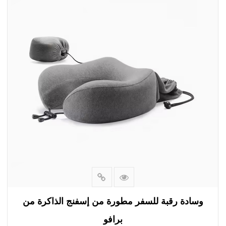
تتميز مادة الإسفنج الذكي لهذه الوسادة بالمرونة والمرونة،
وتعود بسرعة إلى شكلها الأصلي دون أي تشوه. كما أنه يتميز
بقدرته على امتصاص الرطوبة والتهوية، مما يضمن بيئة نوم
جافة ومنعشة. سواء كنت على متن طائرة أو قطار أو سيارة أو
في المكتب، توفر هذه الوسادة دعمًا مريحًا، مما يساعد
المستخدمين على الاسترخاء وتخفيف الضغط على رقبتهم
وأكتافهم.
بالإضافة إلى تصميمها المريح، فإن وسادة السفر هذه قابلة
للطي أيضًا لسهولة الحمل والتخزين. يمكن طيها بسهولة في
عبوة مدمجة، مما يجعلها مريحة لوضعها في حقيبة السفر أو
حقيبة الظهر. سواء في رحلة عمل أو إجازة أو تخييم، يمكن
للمستخدمين الاستمتاع بتجربة نوم مريحة في أي وقت وفي
أي مكان.
وسادة رقبة للسفر مطورة من إسفنج الذاكرة من
برافو