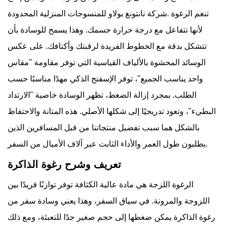
شركة نانتونغ بولاو للمنسوجات المنزلية المحدودة.
لأنها تتفاعل مع درجة حرارة جسمك. وهذا يسمح للوسادة بأن
تتشكل بدقة مع الخطوط الفريدة لرقبتك وأكتافك. على عكس
الوسائد المحشوة بالألياف القياسية التي توفر مقاومة "مقاس
واحد يناسب الجميع"، توفر الإسفنج الذكي مهدًا مناسبًا حسب
الطلب. بمجرد إزالة الضغط، تظهر الوسادة خاصية "الارتداد
البطيء"، وتعود تدريجيًا إلى شكلها الأصلي. هذه المتانة والاحتفاظ
بالشكل هما سبب تفضيل منتجاتنا من قبل المسافرين الذين
يطلبون طول العمر والأداء الثابت عبر آلاف الأميال من السفر.
تعريف وشرح رغوة الذاكرة
الرغوة اللزجة هي مادة عالية الكثافة توفر توازنًا فريدًا بين
اللزوجة والمرونة. في سياق السفر، وهذا يعني
وسادة سفر من
رغوة الذاكرة
يمكن ضغطها إلى حجم صغير جدًا للتعبئة، ومع ذلك