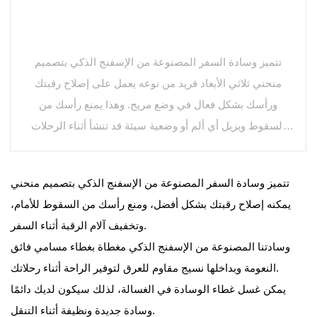
تتميز وسادة السفر المصنوعة من الإسفنج الذكي بتصميم
منحني ثلاثي الأبعاد فريد من نوعه يعمل على إصلاح رقبتك
ورأسك بشكل فعال في وضع مريح. وهذا يمنع رأسك من
السقوط ويزيل أي ألم أو وضعية سيئة قد تنشأ أثناء الرحلات
الطويلة. لا مزيد من الليالي المضطربة على متن الطائرة أو
ركوب السيارة غير المريح، بفضل وسادة السفر الثورية
تتميز وسادة السفر المصنوعة من الإسفنج الذكي بتصميم منحني
الخاصة بنا.
يمكنه إصلاح رقبتك بشكل أفضل، ومنع رأسك من السقوط للأمام،
تتميز وسادة السفر الخاصة بنا أيضًا بميزة إلغاء الضوضاء. فهو
وتخفيف آلام الرقبة أثناء السفر.
مصنوع من مواد صناعية، فهو يحجب الضوضاء الخارجية بشكل
وسادتنا المصنوعة من الإسفنج الذكي مغطاة بغطاء مسامي فائق
فعال ويخلق بيئة هادئة وسلمية لتستريح فيها. جربه باستخدام
النعومة وبداخلها نسيج مقاوم للعرق لتوفير الراحة أثناء رحلاتك.
سماعات الأذن اللاسلكية للحصول على تجربة غامرة أكثر. قل
يمكن غسل غطاء الوسادة في الغسالة، لذلك سيكون لديك دائمًا
وداعًا لضجيج محركات الطائرات والركاب الثرثارين، ومرحبًا
وسادة جديدة ونظيفة أثناء التنقل.
بتجربة سفر هادئة ومتجددة.