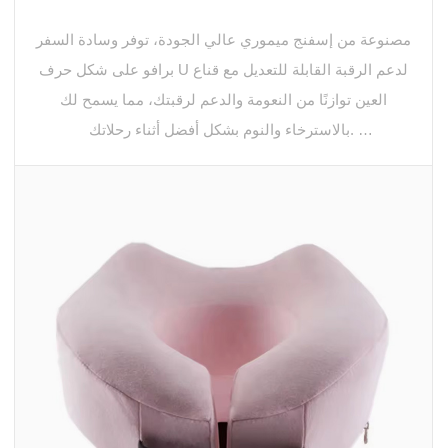
مصنوعة من إسفنج ميموري عالي الجودة، توفر وسادة السفر
برافو على شكل حرف U لدعم الرقبة القابلة للتعديل مع قناع
العين توازنًا من النعومة والدعم لرقبتك، مما يسمح لك
بالاسترخاء والنوم بشكل أفضل أثناء رحلاتك.
إحدى الميزات الفريدة لوسادة السفر هذه هي تصميمها على
شكل حرف U، والذي لا يوفر الدعم لرقبتك فحسب، بل يسمح
لك أيضًا بتعديل الارتفاع وفقًا لتفضيلاتك. وهذا يعني أنه يمكنك
تخصيص الوسادة لتناسب احتياجاتك الفردية، مما يضمن رحلة
مريحة وهادئة. تم تصميم المنحنى الأمامي للوسادة خصيصًا
ليناسب انحناءات وجهك، دون الضغط على خديك أو فكك. وهذا
يضمن أنه يمكنك النوم بشكل مريح دون الاستيقاظ مع أي ألم
أو إزعاج.
بالإضافة إلى ذلك، يسمح السحاب المخفي للوسادة بسهولة
الإزالة والغسيل، مما يحافظ على وسادة السفر الخاصة بك