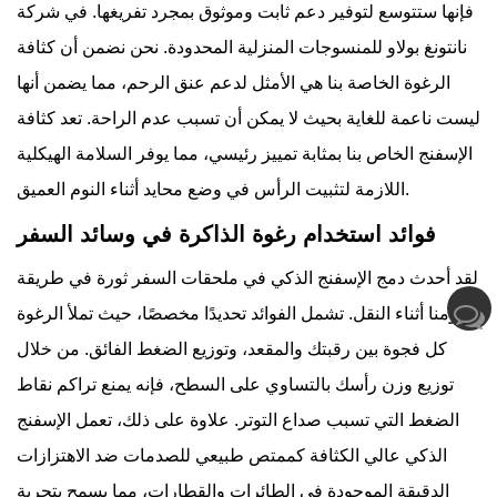
فإنها ستتوسع لتوفير دعم ثابت وموثوق بمجرد تفريغها. في
شركة
نانتونغ بولاو للمنسوجات المنزلية المحدودة.
نحن نضمن أن كثافة
الرغوة الخاصة بنا هي الأمثل لدعم عنق الرحم، مما يضمن أنها
ليست ناعمة للغاية بحيث لا يمكن أن تسبب عدم الراحة. تعد كثافة
الإسفنج الخاص بنا بمثابة تمييز رئيسي، مما يوفر السلامة الهيكلية
اللازمة لتثبيت الرأس في وضع محايد أثناء النوم العميق.
فوائد استخدام رغوة الذاكرة في وسائد السفر
لقد أحدث دمج الإسفنج الذكي في ملحقات السفر ثورة في طريقة
نومنا أثناء النقل. تشمل الفوائد تحديدًا مخصصًا، حيث تملأ الرغوة
كل فجوة بين رقبتك والمقعد، وتوزيع الضغط الفائق. من خلال
توزيع وزن رأسك بالتساوي على السطح، فإنه يمنع تراكم نقاط
الضغط التي تسبب صداع التوتر. علاوة على ذلك، تعمل الإسفنج
الذكي عالي الكثافة كممتص طبيعي للصدمات ضد الاهتزازات
الدقيقة الموجودة في الطائرات والقطارات، مما يسمح بتجربة