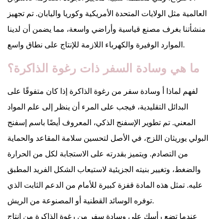
العالمية مثل الولايات المتحدة الأمريكية وكوريا واليابان. تم تجهيز
منشأتنا بغرف مصنع قياسية وأراضي واسعة، مما يضمن أن لدينا
الموارد الوفيرة والكهرباء اللازمة للإنتاج على نطاق واسع.
ما هي وسادة السفر ذات رغوة الذاكرة؟
لفهم لماذا أ
وسادة سفر من رغوة الذاكرة
إذا كان متفوقًا على
البدائل التقليدية، فيجب على المرء أن ينظر إلى علم المواد
المعني. تم تطوير الإسفنج الذكي، المعروف أيضًا باسم إسفنج
البولي يوريثان اللزج، في الأصل لتحسين سلامة المقاعد والحماية
من التصادم. ويتميز بقدرته على الاستجابة لكل من الحرارة
والضغط، وتغيير بنيته الجزيئية لاستيعاب الشكل الفريد المطبق
عليه. تمثل هذه المادة قفزة كبيرة للأمام من الدعم الثابت الذي
توفره الوسائد القطنية أو المصنوعة من الريش.
عندما تضع رأسك على
وسادة سفر من رغوة الذاكرة
من إنتاج