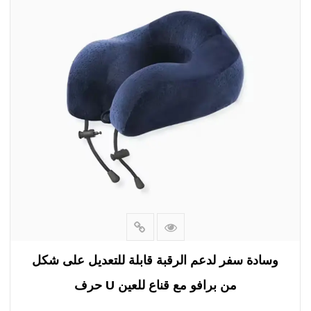
ولكن هذه الوسادة لا تقتصر على الاستخدام أثناء السفر
فحسب، بل يمكنها أيضًا تحقيق أقصى قدر من الراحة في
المنزل أو المكتب. يتيح تعدد استخداماته توفير دعم إضافي
للنوم ليلاً أو الاسترخاء في المنزل أو حتى أثناء العمل على
مكتبك. تضمن حشوة الإسفنج عالي الجودة ملاءمة رقبتك، مما
يوفر أقصى درجات الراحة والدعم.
بفضل غطائها الناعم القابل للفصل، توفر وسادة السفر هذه
لمسة فاخرة لرحلتك. يمكن غسله بسهولة، مما يسمح لك
بإبقائه نظيفًا ومنتعشًا لكل استخدام. تم تصميم الغطاء أيضًا
ليكون ناعم الملمس، مما يضيف طبقة إضافية من الراحة
لبشرتك.
وسادة سفر لدعم الرقبة قابلة للتعديل على شكل
حرف U من برافو مع قناع للعين