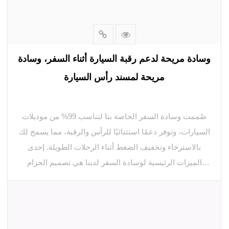
وسادة مريحة لدعم رقبة السيارة أثناء السفر، وسادة
مريحة لمسند رأس السيارة
صُممت وسادة السفر الخاصة بنا لتناسب 99% من موديلات
السيارات، وتوفر دعمًا استثنائيًا للرأس والرقبة، مما يسمح لك
بالاسترخاء وتخفيف الضغط أثناء الرحلات الطويلة. إحدى
الميزات الرئيسية لوسادة السفر لدينا هي تصميم الحزام
المزدوج، مما يضمن ملاءمة آمنة ومريحة لن تنفك أثناء رحلتك.
لا مزيد من تعديل مسند رأسك باستمرار - تبقى وسادتنا في
مكانها، مما يوفر الدعم والراحة المستمرين. ولمزيد من
الراحة، يمكن تعديل ارتفاع مسند الرأس ليناسب تفضيلاتك