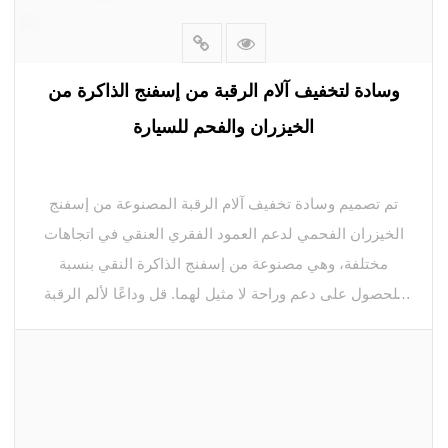
وسادة لتخفيف آلام الرقبة من إسفنج الذاكرة من
الخيزران والفحم للسيارة
تم تصميم وسادة تخفيف آلام الرقبة المصنوعة من إسفنج
الخيزران الفحمي لدعم العمود الفقري العنقي في اتجاهات
مختلفة، وهي مصنوعة من إسفنج الذاكرة النقي بنسبة
للحصول على دعم وراحة لا مثيل لهما. قل وداعًا لألم الرقبة
وإجهاد الكتف مع تصميمنا المريح الذي يتوافق مع المنحنى
الطبيعي لرقبتك. سواء كنت تقود لمسافات طويلة أو عالقًا
في حركة المرور، فإن وسادتنا ستوفر الدعم اللازم للحفاظ
على الوضع المناسب وتقليل التعب.
تتميز الوسادة بأشرطة مرنة قابلة للتعديل مع إبزيم عالي