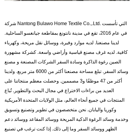
شركة Nantong Bulawo Home Textile Co.,.Ltd. التي تأسست
في عام 2016، تقع في مدينة نانتونغ بمقاطعة جيانغسو الساحلية.
لدينا مصنعنا. لديه موارد وفيرة، ووسائل نقل مريحة، وكهرباء
كافية. لديه غرف مصنع قياسية وأراضي واسعة. كشركة مشهورة
الصين رغوة الذاكرة وسادة السفر الشركات المصنعة
و
مصنع
وسائد السفر
. تبلغ مساحة مصنعنا أكثر من 6000 متر مربع. ولدينا
أكثر من 47 موظفًا و3 مصممين. وحصلت معظم منتجاتنا على
العديد من براءات الاختراع في مجال البحث والتطوير. تُباع
المنتجات في جميع أنحاء العالم، مثل الولايات المتحدة الأمريكية
وكوريا واليابان. نحن متخصصون في تطوير وتصنيع وتسويق
وخدمة وسائد الرغوة الذكية المريحة ووسائد المقاعد ووسائد دعم
الظهر ووسائد السفر وما إلى ذلك. إذا كنت ترغب في تصنيع