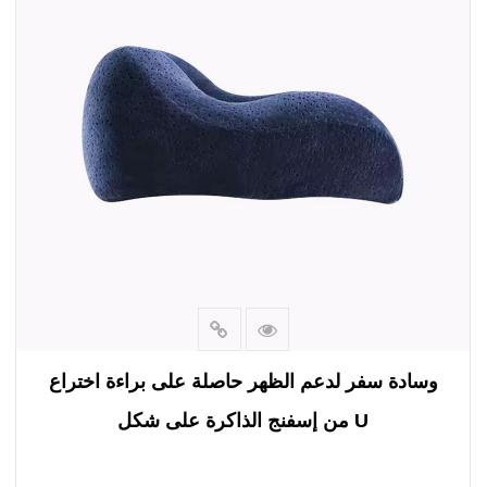
الشخصية.
ولكن ما يميز وسادة السفر الخاصة بنا هو استخدامها لرغوة
الذاكرة المصنوعة من فحم الخيزران البطيء. لا توفر هذه
المادة الفريدة الراحة والدعم فحسب، بل تتمتع أيضًا بالقدرة
على امتصاص الضغط، مما يجعلها الخيار الأمثل لرحلات
السيارة الطويلة. قل وداعًا لألم الرقبة والكتف - وسادة السفر
الخاصة بنا ستبقيك مرتاحًا ومسترخيًا طوال رحلتك.
وسادة السفر الخاصة بنا ليست عملية فحسب، ولكنها تتميز
أيضًا بتصميم أنيق وعصري يكمل أي جزء داخلي للسيارة.
مصنوعة من مواد عالية الجودة، وسادتنا متينة وتدوم طويلاً،
مما يوفر لك الراحة والدعم لجميع رحلاتك المستقبلية.
وسادة سفر لدعم الظهر حاصلة على براءة اختراع
من إسفنج الذاكرة على شكل U