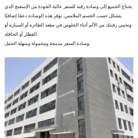
يحتاج الجميع إلى وسادة رقبة للسفر عالية الجودة من الإسفنج الذي
صُممت وسادة السفر الخاصة بنا مع وضع راحتك في الاعتبار،
يتشكل حسب الجسم الملامس. توفر هذه الوسادة دعمًا إضافيًا
وهي مصنوعة من إسفنج الذاكرة الفاخر الذي يوفر الدعم
وتحمي رقبتك من الألم أثناء الجلوس في مقعد الطائرة أو السيارة أو
الأمثل والمتانة. تضمن تقنية الإرجاع خلال 3 ثوانٍ احتفاظ
القطار أو الحافلة.
الوسادة بشكلها وتوفر دعمًا ثابتًا طوال رحلتك. لا مزيد من
وسادة السفر مدمجة ومحمولة وسهلة الحمل.
القذف والتقلب أو الاستيقاظ برقبة متصلبة - وسادة السفر
الخاصة بنا تعمل على توفير الراحة لجسمك وتخفف من نقاط
الضغط المؤلمة لتحقيق أقصى درجات الاسترخاء.