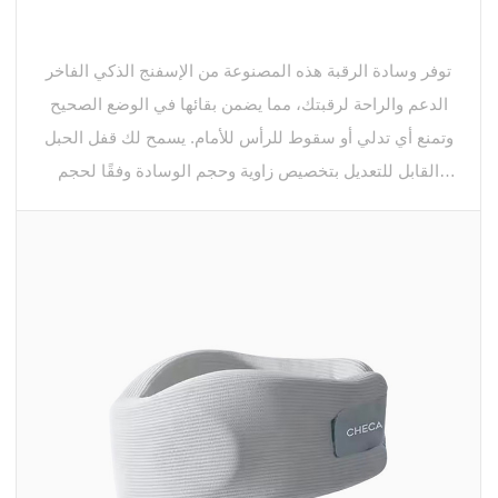
توفر وسادة الرقبة هذه المصنوعة من الإسفنج الذكي الفاخر
الدعم والراحة لرقبتك، مما يضمن بقائها في الوضع الصحيح
وتمنع أي تدلي أو سقوط للرأس للأمام. يسمح لك قفل الحبل
القابل للتعديل بتخصيص زاوية وحجم الوسادة وفقًا لحجم
رقبتك، مما يوفر ملاءمة مخصصة للراحة.
وسادة الرقبة الخاصة بنا مصنوعة من إسفنج ميموري عالي
الجودة، معروف بمتانته وقدرته على الحفاظ على شكله حتى
بعد الاستخدامات المتعددة. وهذا يضمن أنه يمكنك الاستمتاع
بنفس المستوى من الدعم والراحة في كل مرة تستخدمه، مما
يجعله استثمارًا طويل الأمد لاحتياجات السفر الخاصة بك.
تزن وسادة الرقبة لدينا 0.48 كجم فقط، وهي خفيفة الوزن
وصغيرة الحجم بشكل لا يصدق، مما يجعل من السهل حملها
أثناء رحلاتك. يمكن ضغطها إلى نصف حجمها وتخزينها في