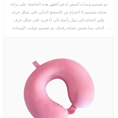
تم تصميم وسادة السفر لدعم الظهر هذه الحاصلة على براءة
اختراع من الإسفنج الذكي على شكل حرف U بعناية بتصميم
فريد على شكل حرف U يلغي الحاجة إلى ميل رأسك إلى
الأمام، مما يضمن حماية رقبتك. تم تصميم جوانب الوسادة
لتوفير الدعم الكافي لرأسك، مما يسمح لك بالاسترخاء
والراحة بشكل مريح. وهذا يجعل وسادة السفر الخاصة بنا
مناسبة للرحلات الطويلة والاستخدام اليومي أثناء العمل.
الغطاء الخارجي لوسادة السفر الداعمة للظهر من الإسفنج
الذكي على شكل حرف U والحاصلة على براءة اختراع مصنوع
من مخمل مسامي بنسبة 80%، مما يوفر ملمسًا ناعمًا وفاخرًا
على بشرتك. الجزء الداخلي مصنوع من القطن ذو الذاكرة
الفضائية مع ارتداد بطيء، مما يضمن أن الوسادة تتكيف مع
شكل جسمك وتوفر الدعم.
ولكن ما يميز وسادة السفر الخاصة بنا عن الآخرين في السوق
هو تقنيتنا الحاصلة على براءة اختراع. لا يوفر التصميم على