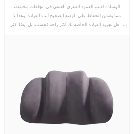
الوسادة لدعم العمود الفقري العنقي في اتجاهات مختلفة،
مما يضمن الحفاظ على الوضع الصحيح أثناء القيادة. وهذا لا
يجعل تجربة القيادة الخاصة بك أكثر راحة فحسب، بل أيضًا أكثر
أمانًا عن طريق تقليل التعب.
تأتي الوسادة بأشرطة مرنة قابلة للتعديل وآمنة للغاية وتمنع
الوسادة من الانزلاق أو السقوط بعيدًا عن المقعد. يوفر هذا
تثبيتًا ثابتًا ويسمح لك بتعديل ارتفاع الوسادة إلى المستوى
المطلوب. مصنوعة من غطاء من جلد الغزال جيد التهوية
وصديق للبشرة، وسادة الرقبة هذه للسيارة ليست ناعمة
الملمس فحسب ولكنها متينة أيضًا. الغطاء قابل للإزالة ويمكن
غسله في الغسالة، مما يجعل من السهل تنظيفه وصيانته.
تم تصميم وسادة الرقبة الخاصة بنا هندسيًا لتناسب الانحناء
الطبيعي للرقبة البشرية، مما يوفر تخفيفًا مستهدفًا لألم الرقبة
وضغط الكتف. إنه مصمم بشكل احترافي للأفراد المستقرين،
مما يجعله مناسبًا للقيادة أو التنقل لمسافات طويلة.