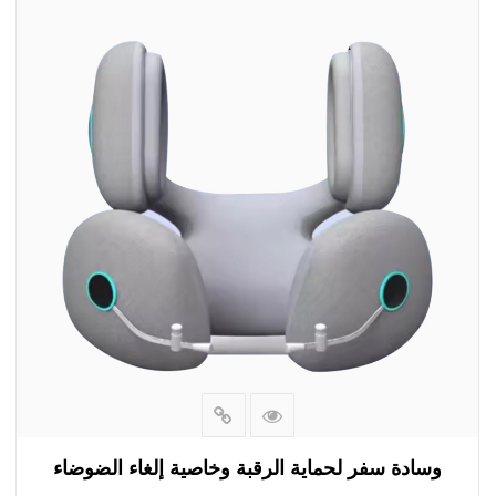
وضعية "رقبة البجعة"، مما يوفر الدعم والراحة للعمود الفقري
العنقي.
مصنوعة من طبقة إسفنجية مركبة ناعمة وصلبة، هذه الوسادة
تعزز دعم رقبتك، وتبقيها في وضع مستقر ومريح. تسمح
فتحات التهوية الكبيرة للغاية مقاس 25 مم بتبديد الحرارة
بسرعة، مما يعزز تجربة نوم باردة ومريحة.
الوسادة بأكملها قابلة للغسل، مما يمنع متاعب تفكيكها وإعادة
تجميعها. ما عليك سوى وضعها في الغسالة وستكون وسادتك
جيدة كالجديدة. قل وداعًا لوسائد السفر المتسخة وغير
الصحية، ومرحبًا بتجربة نوم نظيفة ومنعشة.
هذه الوسادة ليست للسفر فحسب، ولكنها أيضًا رائعة
للاستخدام اليومي. سواء كنت تدرس أو تعمل أو تسترخي
ببساطة في المنزل، فإن هذه الوسادة توفر الدعم اللازم
لرقبتك وتعزز الوضع الصحي. إنه الرفيق المثالي لأولئك الذين
يعانون من آلام الرقبة وعدم الراحة.
وسادة سفر لحماية الرقبة وخاصية إلغاء الضوضاء