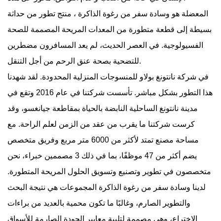
المعضلة هو
وسادة سفر من رغوة الذاكرة
، منتج تطور من حداثة
بسيطة إلى قطعة متطورة من المعدات المريحة المصممة للصحة
الفسيولوجية. في العصر الحديث، لم يعد المسافرون مضطرين
للتضحية بصحة عنق الرحم من أجل التنقل.
في
شركة نانتونغ بولاو للمنسوجات المنزلية المحدودة.
لقد شهدنا
هذا التطور بشكل مباشر. تأسست شركتنا في عام 2016 وتقع في
مدينة نانتونغ الساحلية النابضة بالحياة بمقاطعة جيانغسو، وقد
كرست شركتنا ما يقرب من عقد من الزمن لعلم الراحة. مع
مساحة مصنع تمتد لأكثر من 6000 متر مربع وفريق متخصص
يضم أكثر من 47 موظفًا، بما في ذلك 3 مصممين خبراء، نحن
متخصصون في تطوير وتصنيع وتسويق الحلول المريحة المتطورة.
لدينا
وسادة سفر من رغوة الذاكرة
المجموعات هي نتيجة البحث
والتطوير الصارم، وغالبًا ما تكون محمية بالعديد من براءات
الاختراع، وهي مصممة لتلبية معايير الجودة الصارمة للأسواق