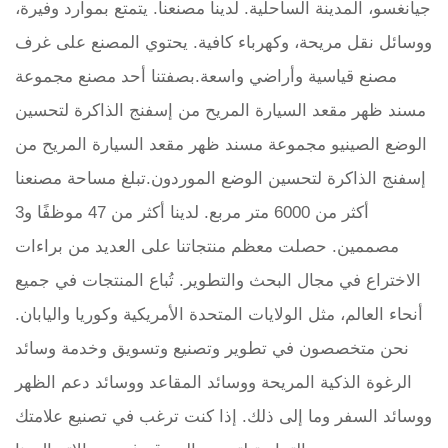
جيانغسو، المدينة الساحلية. لدينا مصنعنا. يتمتع بموارد وفيرة،
ووسائل نقل مريحة، وكهرباء كافية. يحتوي المصنع على غرف
مصنع قياسية وأراضي واسعة.بصفتنا أحد
مصنع مجموعة
مسند ظهر مقعد السيارة المريح من إسفنج الذاكرة لتحسين
الوضع الصيني
و
مجموعة مسند ظهر مقعد السيارة المريح من
إسفنج الذاكرة لتحسين الوضع الموردون
.تبلغ مساحة مصنعنا
أكثر من 6000 متر مربع. لدينا أكثر من 47 موظفًا و3
مصممين. حصلت معظم منتجاتنا على العديد من براءات
الاختراع في مجال البحث والتطوير. تُباع المنتجات في جميع
أنحاء العالم، مثل الولايات المتحدة الأمريكية وكوريا واليابان.
نحن متخصصون في تطوير وتصنيع وتسويق وخدمة وسائد
الرغوة الذكية المريحة ووسائد المقاعد ووسائد دعم الظهر
ووسائد السفر وما إلى ذلك. إذا كنت ترغب في تصنيع علامتك