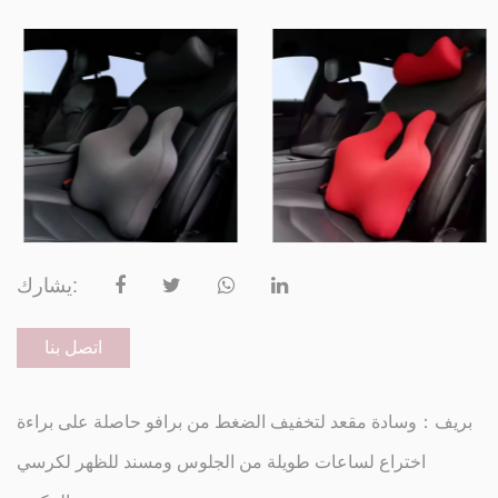
يشارك:
اتصل بنا
بريف：وسادة مقعد لتخفيف الضغط من برافو حاصلة على براءة
اختراع لساعات طويلة من الجلوس ومسند للظهر لكرسي