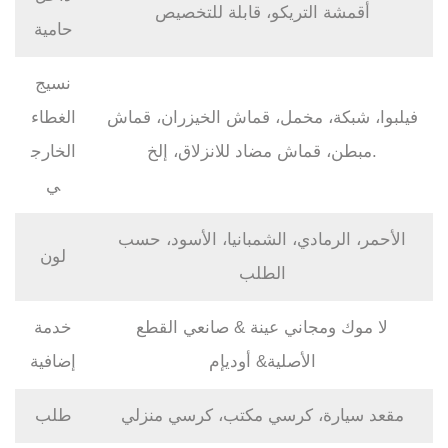
أقمشة التريكو،
قابلة للتخصيص
حامية
نسيج
فيلبوا، شبكة، مخمل، قماش الخيزران، قماش
الغطاء
مبطن، قماش مضاد للانزلاق، إلخ.
الخارج
ي
الأحمر، الرمادي، الشمبانيا، الأسود، حسب
لون
الطلب
لا موك ومجاني
عينة &
صانعي القطع
خدمة
الأصلية&
أوديإم
إضافية
مقعد سيارة، كرسي مكتب، كرسي منزلي
طلب