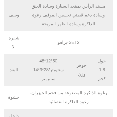
مسند الرأس بمقعد السيارة وسادة العنق
وسادة دعم قطني تحسين الموقف رغوة
وصف
الذاكرة وسادة الظهر المريحة
شفرة
برافو-SET2
لا.
حول
48*12*50
جوهر
1.8
سنتيمتر/28*9*14
البعد
وزن
كجم
سنتيمتر
رغوة الذاكرة المصنوعة من فحم الخيزران،
حشوة
رغوة الذاكرة الفضائية
داخل